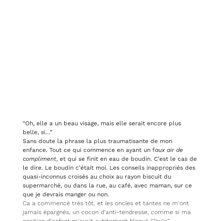
“Oh, elle a un beau visage, mais elle serait encore plus
belle, si…”
Sans doute la phrase la plus traumatisante de mon
enfance. Tout ce qui commence en ayant un f
aux air de
compliment
, et qui se finit en eau de boudin. C’est le cas de
le dire. Le boudin c’était moi. Les conseils inappropriés des
quasi-inconnus croisés au choix au rayon biscuit du
supermarché, ou dans la rue, au café, avec maman, sur ce
que je devrais manger ou non.
Ca a commencé très tôt, et les oncles et tantes ne m’ont
jamais épargnés, un cocon d’anti-tendresse, comme si ma
position d’enfant m’avait subitement bloqué l’”ouïe”.