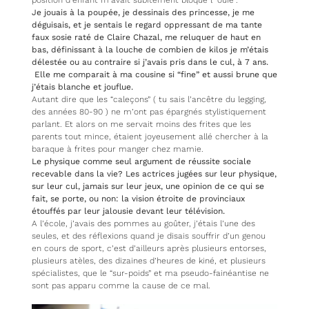
Je jouais à la poupée, je dessinais des princesse, je me
déguisais, et je sentais le regard oppressant de ma tante
faux sosie raté de Claire Chazal, me reluquer de haut en
bas, définissant à la louche de combien de kilos je m’étais
délestée ou au contraire si j’avais pris dans le cul, à 7 ans.
Elle me comparait à ma cousine si “fine” et aussi brune que
j’étais blanche et jouflue.
Autant dire que les “caleçons” ( tu sais l’ancêtre du legging,
des années 80-90 ) ne m’ont pas épargnés stylistiquement
parlant. Et alors on me servait moins des frites que les
parents tout mince, étaient joyeusement allé chercher à la
baraque à frites pour manger chez mamie.
Le physique comme seul argument de réussite sociale
recevable dans la vie? Les actrices jugées sur leur physique,
sur leur cul, jamais sur leur jeux, une opinion de ce qui se
fait, se porte, ou non: la vision étroite de provinciaux
étouffés par leur jalousie devant leur télévision.
A l’école, j’avais des pommes au goûter, j’étais l’une des
seules, et des réflexions quand je disais souffrir d’un genou
en cours de sport, c’est d’ailleurs après plusieurs entorses,
plusieurs atèles, des dizaines d’heures de kiné, et plusieurs
spécialistes, que le “sur-poids” et ma pseudo-fainéantise ne
sont pas apparu comme la cause de ce mal.