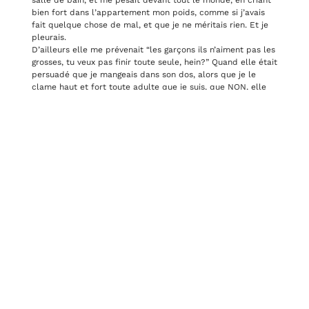
bien fort dans l’appartement mon poids, comme si j’avais
fait quelque chose de mal, et que je ne méritais rien. Et je
pleurais.
D’ailleurs elle me prévenait “les garçons ils n’aiment pas les
grosses, tu veux pas finir toute seule, hein?” Quand elle était
persuadé que je mangeais dans son dos, alors que je le
clame haut et fort toute adulte que je suis, que NON, elle
devenait traqueuse, vicieuse, elle fouillait ma chambre, me
punissait, même sans preuve.
J’ai peut être eu à force de savoir que le gâteau au chocolat
ne serait pas pour moi, des envies de sucrés impulsive, au
cours de ma pré-adolescence quand enfin on me laissait
tranquille, mais ce furent les conséquences de la privation,
et aujourd’hui ca n’existe plus.
Leurs privations, leurs reflexions, m’ont amenés à me définir
en fonction de ce que j’allais avoir le droit de manger, et en
fonction de ce qu’il voyait chez moi. Je ne me rappelle pas
de repas d’enfant heureuse, sans pression, chez elle. On
découvrait de nouveaux régimes qu’on m’imposait : la soupe
au choux, le Dukan, l’hypocalorique, les compléments
alimentaire… et du haut de son mètre 70, de ses 56 kilos, et
de son 90C, ma mère continuait à se trouver grosse, à
pleurer le “plis” de son ventre, qu’elle n’avait pas “avant”, à
tester toutes les crèmes anti-cellulite, et à me regarder